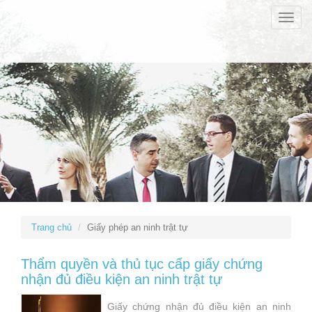
Toggle
naviga
Trang chủ
Giấy phép an ninh trật tự
Thẩm quyền và thủ tục cấp giấy chứng
nhận đủ điều kiện an ninh trật tự
Giấy chứng nhận đủ điều kiện an ninh