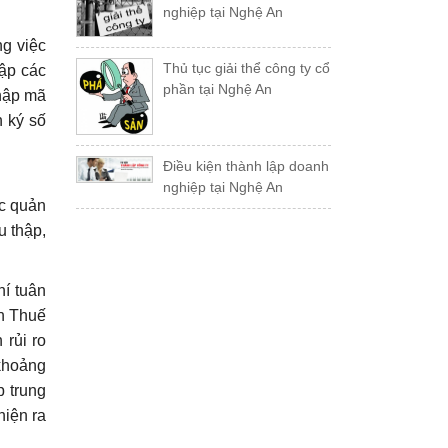
nghiệp tại Nghệ An
g việc
Thủ tục giải thể công ty cổ
lập các
phần tại Nghệ An
nhập mã
n ký số
Điều kiện thành lập doanh
nghiệp tại Nghệ An
ác quản
u thập,
hí tuân
nh Thuế
 rủi ro
 khoảng
p trung
hiện ra