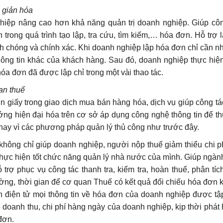
 giản hóa
hiệp nâng cao hơn khả năng quản trị doanh nghiệp. Giúp côn
 trong quá trình tạo lập, tra cứu, tìm kiếm,… hóa đơn. Hỗ trợ 
h chóng và chính xác. Khi doanh nghiệp lập hóa đơn chỉ cần 
hông tin khác của khách hàng. Sau đó, doanh nghiệp thực hiệ
óa đơn đã được lập chỉ trong một vài thao tác.
uan thuế
n giấy trong giao dịch mua bán hàng hóa, dịch vụ giúp công t
g hiện đại hóa trên cơ sở áp dụng công nghệ thông tin để th
thay vì các phương pháp quản lý thủ công như trước đây.
không chỉ giúp doanh nghiệp, người nộp thuế giảm thiểu chi p
thực hiện tốt chức năng quản lý nhà nước của mình. Giúp ngà
rợ phục vụ công tác thanh tra, kiểm tra, hoàn thuế, phân tích
ờng, thời gian để cơ quan Thuế có kết quả đối chiếu hóa đơn
 điện tử mọi thông tin về hóa đơn của doanh nghiệp được tậ
 doanh thu, chi phí hàng ngày của doanh nghiệp, kịp thời phát 
đơn.