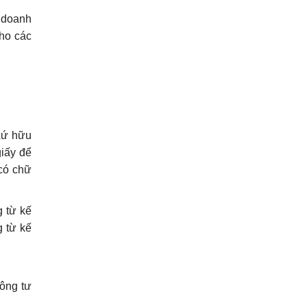
 doanh
cho các
xứ hữu
giấy để
 có chữ
 từ kế
g từ kế
hông tư