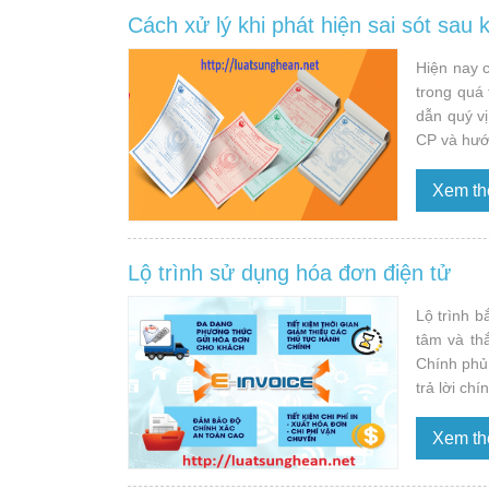
Cách xử lý khi phát hiện sai sót sa
Hiện nay 
trong quá 
dẫn quý vị
CP và hướn
Xem t
Lộ trình sử dụng hóa đơn điện tử
Lộ trình b
tâm và th
Chính phủ
trả lời ch
Xem t