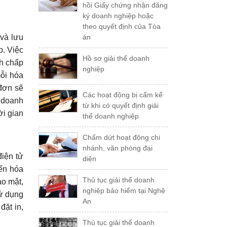
hồi Giấy chứng nhận đăng
ký doanh nghiệp hoặc
theo quyết định của Tòa
án
 và lưu
p. Việc
Hồ sơ giải thể doanh
nh chấp
nghiệp
mỗi hóa
 đơn sẽ
Các hoạt động bị cấm kể
u doanh
từ khi có quyết định giải
ời gian
thể doanh nghiệp
Chấm dứt hoạt động chi
nhánh, văn phòng đại
điện tử
diện
yển hóa
Thủ tục giải thể doanh
ảo mật,
nghiệp bảo hiểm tại Nghệ
sử dụng
An
đặt in,
Thủ tục giải thể doanh