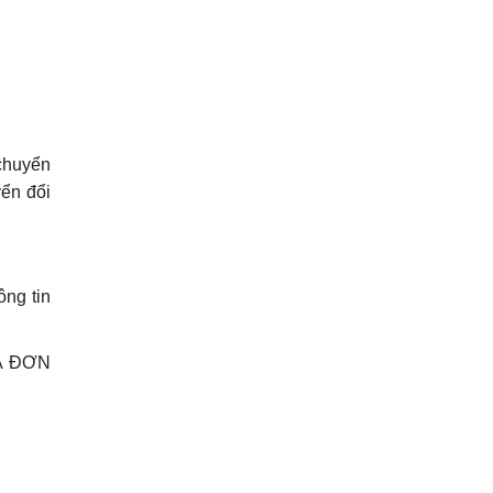
 chuyển
yển đổi
ông tin
ÓA ĐƠN