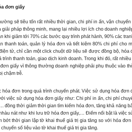
óa đơn giấy
ờng sẽ tiêu tốn rất nhiều thời gian, chi phí in ấn, vận chuyển
à giải pháp thông minh, mang lại nhiều lợi ích cho doanh nghiệ
ian khi giảm tới 70% các bước quy trình phát hành, 90% các tra
n thanh toán, quản lý hóa đơn và tiết kiệm 80% chi phí cho 
n tử, chỉ cần một click chuột dữ liệu sẽ được đồng bộ, hóa
rình thanh toán, giao dịch kinh doanh. Trong khi đó, rất nhiề
a đơn giấy vì thông thường doanh nghiệp phải phụ thuộc vào th
ị chậm trễ.
ạc hóa đơn trong quá trình chuyển phát. Việc sử dụng hóa đơn 
với việc sử dụng hóa đơn giấy như: Chi phí in ấn, chi phí chu
…. đồng thời giảm thời gian tìm kiếm hóa đơn, tăng khả năng b
 nhàu nát như khi lưu trữ hóa đơn giấy,… Điểm nổi bật là việc 
ớt thời gian lập tờ khai thuế giá trị gia tăng so với hóa đơn 
huyển số liệu vào tờ khai thuế giá trị gia tăng.