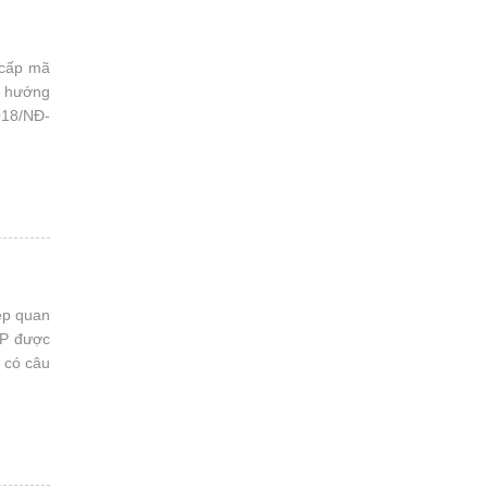
 cấp mã
ẽ hướng
2018/NĐ-
ệp quan
CP được
 có câu