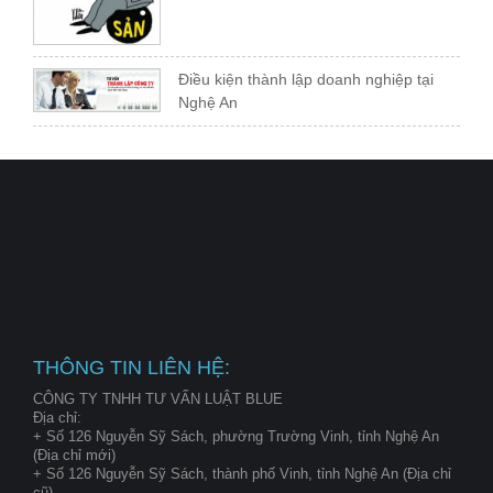
Điều kiện thành lập doanh nghiệp tại
Nghệ An
THÔNG TIN LIÊN HỆ:
CÔNG TY TNHH TƯ VẤN LUẬT BLUE
Địa chỉ:
+ Số 126 Nguyễn Sỹ Sách, phường Trường Vinh, tỉnh Nghệ An
(Địa chỉ mới)
+ Số 126 Nguyễn Sỹ Sách, thành phố Vinh, tỉnh Nghệ An (Địa chỉ
cũ)