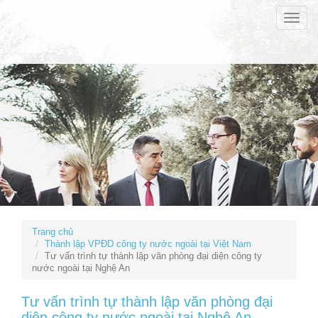
Toggle
naviga
Trang chủ
Thành lập VPĐD công ty nước ngoài tại Việt Nam
Tư vấn trình tự thành lập văn phòng đại diện công ty
nước ngoài tại Nghệ An
Tư vấn trình tự thành lập văn phòng đại
diện công ty nước ngoài tại Nghệ An